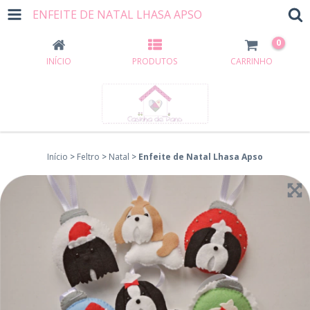
ENFEITE DE NATAL LHASA APSO
0
INÍCIO
PRODUTOS
CARRINHO
Início
>
Feltro
>
Natal
>
Enfeite de Natal Lhasa Apso