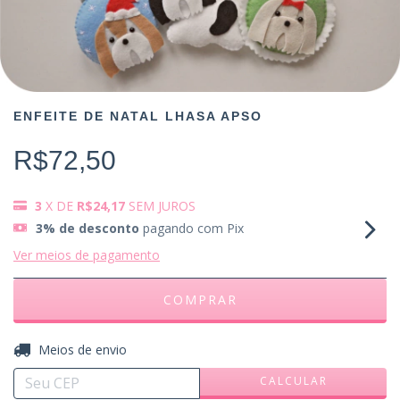
ENFEITE DE NATAL LHASA APSO
R$72,50
3
X DE
R$24,17
SEM JUROS
3% de desconto
pagando com Pix
Ver meios de pagamento
ALTERAR CEP
Entregas para o CEP:
Meios de envio
CALCULAR