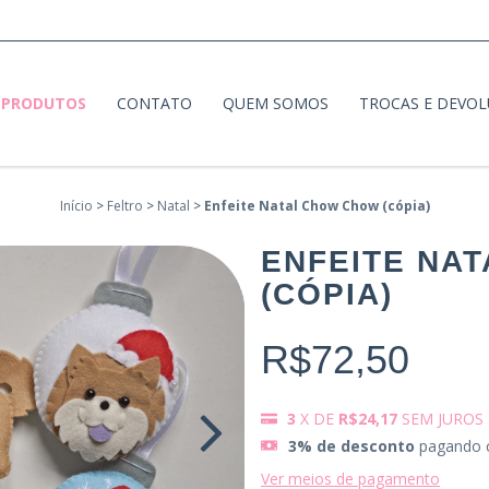
PRODUTOS
CONTATO
QUEM SOMOS
TROCAS E DEVO
Início
>
Feltro
>
Natal
>
Enfeite Natal Chow Chow (cópia)
ENFEITE NA
(CÓPIA)
R$72,50
3
X DE
R$24,17
SEM JUROS
3% de desconto
pagando 
Ver meios de pagamento