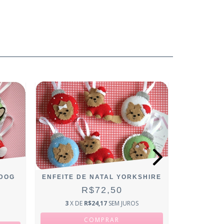
ENFEITE 
ENFEITE DE NATAL YORKSHIRE
LDOG
R$72,50
3
X D
3
X DE
R$24,17
SEM JUROS