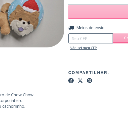
Entregas para o CEP:
Meios de envio
C
Não sei meu CEP
COMPARTILHAR:
ltro de Chow Chow.
orpo inteiro.
u cachorrinho.