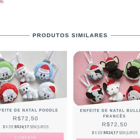
s.
PRODUTOS SIMILARES
FEITE DE NATAL POODLE
ENFEITE DE NATAL BUL
FRANCÊS
R$72,50
R$72,50
3
X DE
R$24,17
SEM JUROS
3
X DE
R$24,17
SEM JUROS