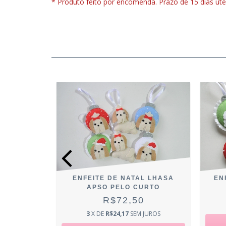
* Produto feito por encomenda. Prazo de 15 dias útei
ENFEITE DE NATAL LHASA
EN
L LHASA
APSO PELO CURTO
ELO
R$72,50
0
3
X DE
R$24,17
SEM JUROS
JUROS