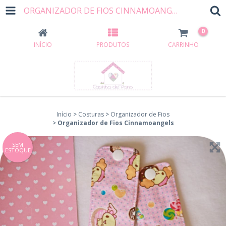
ORGANIZADOR DE FIOS CINNAMOANGELS
0
INÍCIO
PRODUTOS
CARRINHO
Início
>
Costuras
>
Organizador de Fios
>
Organizador de Fios Cinnamoangels
SEM
ESTOQUE