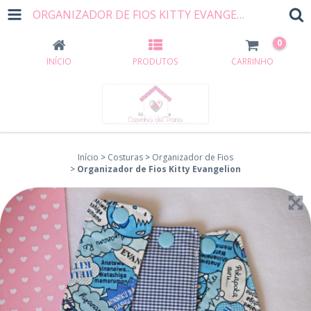
ORGANIZADOR DE FIOS KITTY EVANGELION
0
INÍCIO
PRODUTOS
CARRINHO
Início
>
Costuras
>
Organizador de Fios
>
Organizador de Fios Kitty Evangelion