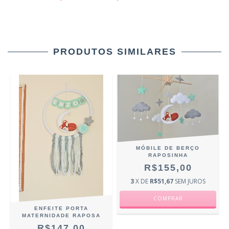
PRODUTOS SIMILARES
MÓBILE DE BERÇO
S
RAPOSINHA
R$155,00
3
X DE
R$51,67
SEM JUROS
ENFEITE PORTA
MATERNIDADE RAPOSA
R$147,00