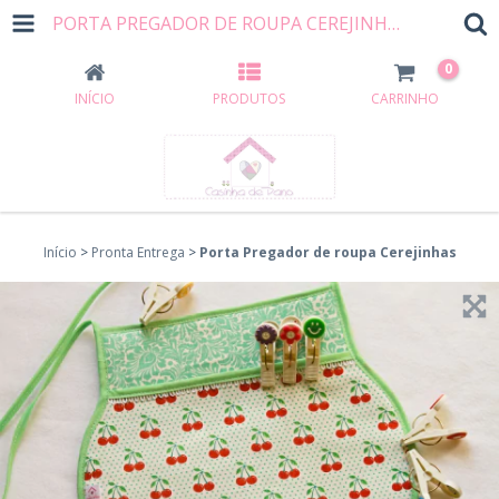
PORTA PREGADOR DE ROUPA CEREJINHAS
0
INÍCIO
PRODUTOS
CARRINHO
Início
>
Pronta Entrega
>
Porta Pregador de roupa Cerejinhas