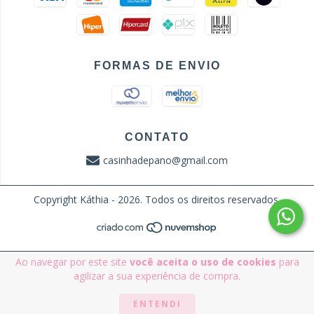
FORMAS DE ENVIO
CONTATO
casinhadepano@gmail.com
Copyright Káthia - 2026. Todos os direitos reservados.
Ao navegar por este site
você aceita o uso de cookies
para
agilizar a sua experiência de compra.
ENTENDI