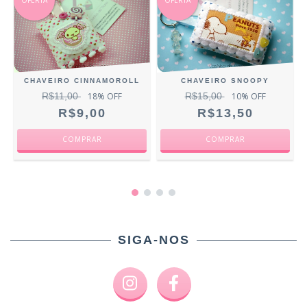
OFERTA
OFERTA
S
CHAVEIRO CINNAMOROLL
CHAVEIRO SNOOPY
R$11,00
18
% OFF
R$15,00
10
% OFF
R$9,00
R$13,50
SIGA-NOS