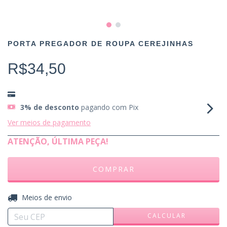
PORTA PREGADOR DE ROUPA CEREJINHAS
R$34,50
3% de desconto
pagando com Pix
Ver meios de pagamento
ATENÇÃO, ÚLTIMA PEÇA!
ALTERAR CEP
Entregas para o CEP:
Meios de envio
CALCULAR