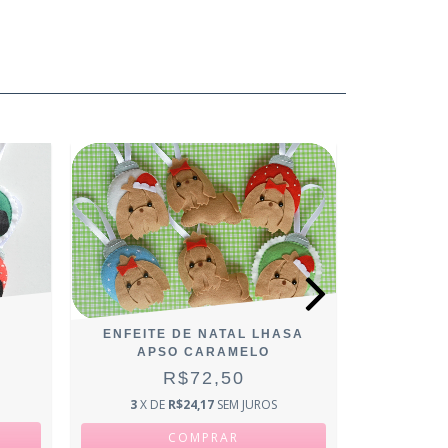
ENF
ENFEITE DE NATAL LHASA
APSO CARAMELO
R$72,50
3
X D
3
X DE
R$24,17
SEM JUROS