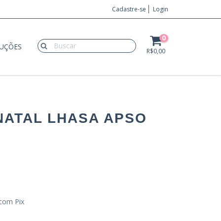
Cadastre-se
Login
0
LUÇÕES
R$0,00
NATAL LHASA APSO
com Pix