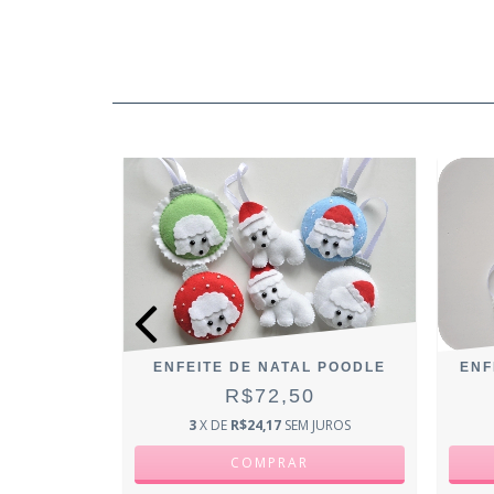
L LHASA
ENFEITE DE NATAL POODLE
ENF
R$72,50
0
3
X DE
R$24,17
SEM JUROS
JUROS