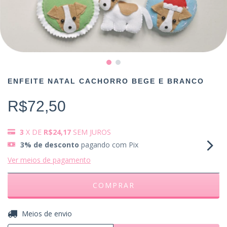
ENFEITE NATAL CACHORRO BEGE E BRANCO
R$72,50
3
X DE
R$24,17
SEM JUROS
3% de desconto
pagando com Pix
Ver meios de pagamento
ALTERAR CEP
Entregas para o CEP:
Meios de envio