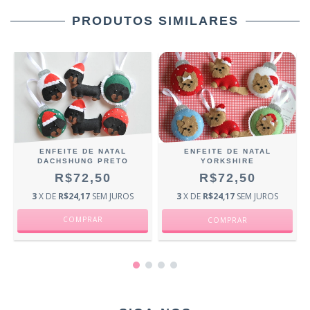
PRODUTOS SIMILARES
R
ENFEITE DE NATAL
ENFEITE DE NATAL
DACHSHUNG PRETO
YORKSHIRE
R$72,50
R$72,50
3
X DE
R$24,17
SEM JUROS
3
X DE
R$24,17
SEM JUROS