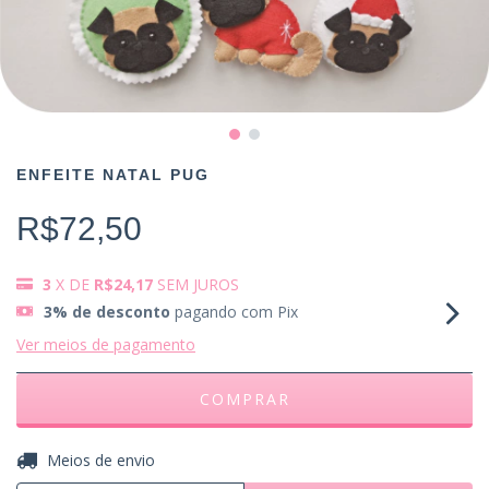
ENFEITE NATAL PUG
R$72,50
3
X DE
R$24,17
SEM JUROS
3% de desconto
pagando com Pix
Ver meios de pagamento
ALTERAR CEP
Entregas para o CEP:
Meios de envio