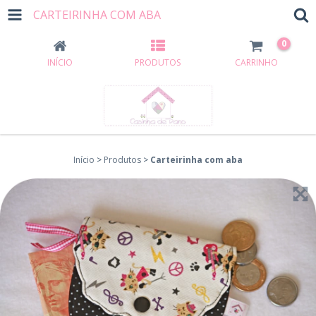
CARTEIRINHA COM ABA
0
INÍCIO
PRODUTOS
CARRINHO
Início
>
Produtos
>
Carteirinha com aba