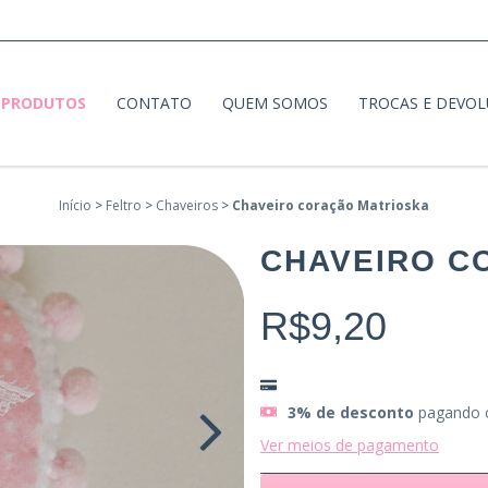
PRODUTOS
CONTATO
QUEM SOMOS
TROCAS E DEVO
Início
>
Feltro
>
Chaveiros
>
Chaveiro coração Matrioska
CHAVEIRO C
R$9,20
3% de desconto
pagando 
Ver meios de pagamento