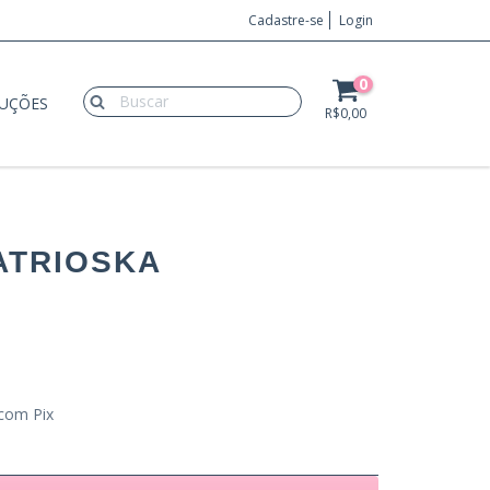
Cadastre-se
Login
0
LUÇÕES
R$0,00
ATRIOSKA
com Pix