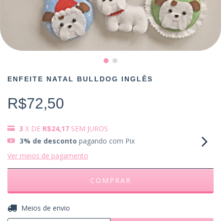
ENFEITE NATAL BULLDOG INGLÊS
R$72,50
3
X DE
R$24,17
SEM JUROS
3% de desconto
pagando com Pix
Ver meios de pagamento
ALTERAR CEP
Entregas para o CEP:
Meios de envio