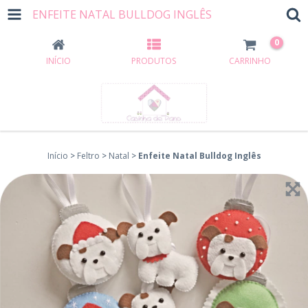
ENFEITE NATAL BULLDOG INGLÊS
0
INÍCIO
PRODUTOS
CARRINHO
Início
>
Feltro
>
Natal
>
Enfeite Natal Bulldog Inglês