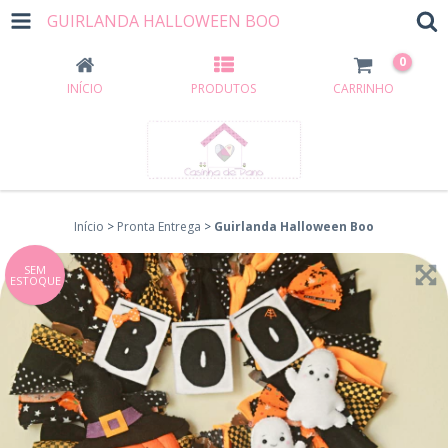
GUIRLANDA HALLOWEEN BOO
0
INÍCIO
PRODUTOS
CARRINHO
Início
>
Pronta Entrega
>
Guirlanda Halloween Boo
SEM
ESTOQUE