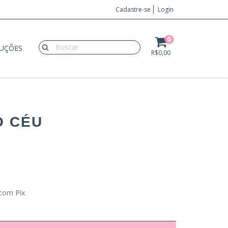
Cadastre-se
Login
0
LUÇÕES
R$0,00
O CÉU
com Pix