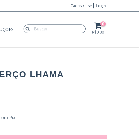
Cadastre-se
Login
0
LUÇÕES
R$0,00
BERÇO LHAMA
com Pix