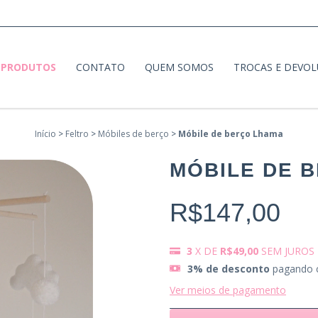
PRODUTOS
CONTATO
QUEM SOMOS
TROCAS E DEVO
Início
>
Feltro
>
Móbiles de berço
>
Móbile de berço Lhama
MÓBILE DE 
R$147,00
3
X DE
R$49,00
SEM JUROS
3% de desconto
pagando 
Ver meios de pagamento