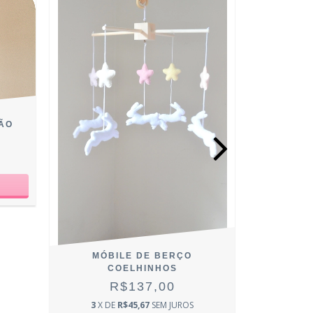
ÃO
MÓBILE DE BERÇO
MÓBILE 
COELHINHOS
R$137,00
3
X DE
R$45,67
SEM JUROS
3
X D