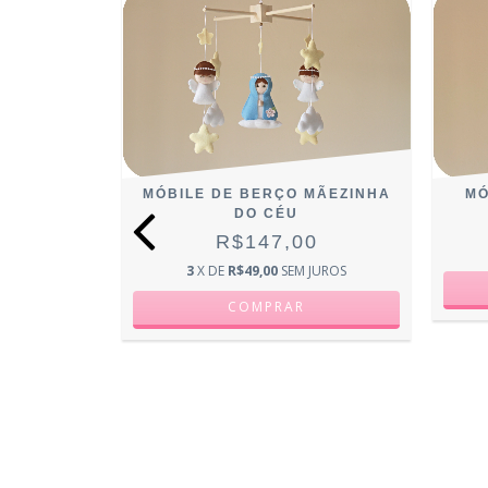
O NOSSA
MÓBILE DE BERÇO MÃEZINHA
MÓ
ECIDA
DO CÉU
0
R$147,00
JUROS
3
X DE
R$49,00
SEM JUROS