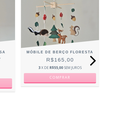
SA
MÓBILE DE BERÇO FLORESTA
MÓBIL
A
R$165,00
3
X DE
R$55,00
SEM JUROS
3
X D