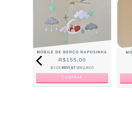
MÓBILE DE BERÇO RAPOSINHA
MÃEZINHA
MÓ
R$155,00
0
3
X DE
R$51,67
SEM JUROS
JUROS