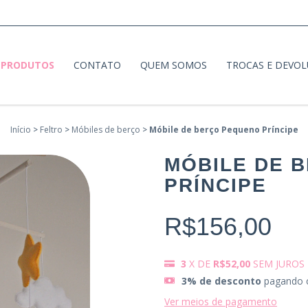
PRODUTOS
CONTATO
QUEM SOMOS
TROCAS E DEVO
Início
>
Feltro
>
Móbiles de berço
>
Móbile de berço Pequeno Príncipe
MÓBILE DE 
PRÍNCIPE
R$156,00
3
X DE
R$52,00
SEM JUROS
3% de desconto
pagando 
Ver meios de pagamento