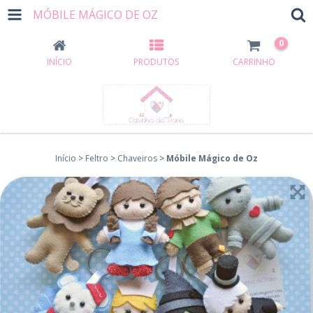
MÓBILE MÁGICO DE OZ
0
INÍCIO
PRODUTOS
CARRINHO
Início
>
Feltro
>
Chaveiros
>
Móbile Mágico de Oz