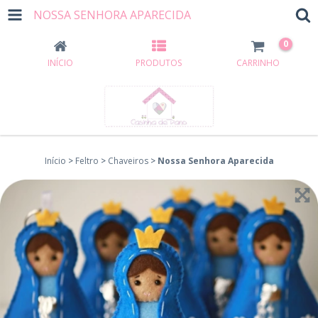
NOSSA SENHORA APARECIDA
0
INÍCIO
PRODUTOS
CARRINHO
Início
>
Feltro
>
Chaveiros
>
Nossa Senhora Aparecida