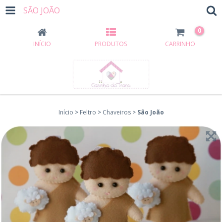
SÃO JOÃO
0
INÍCIO
PRODUTOS
CARRINHO
Início
>
Feltro
>
Chaveiros
>
São João