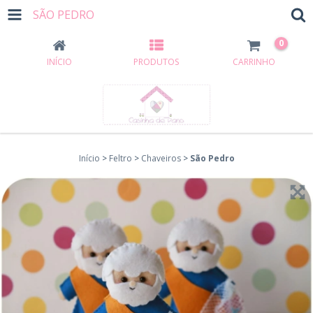
SÃO PEDRO
0
INÍCIO
PRODUTOS
CARRINHO
Início
>
Feltro
>
Chaveiros
>
São Pedro