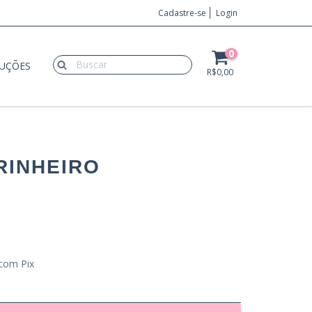
Cadastre-se
Login
0
LUÇÕES
R$0,00
RINHEIRO
com Pix