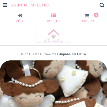
ANJINHA EM FELTRO
0
INÍCIO
PRODUTOS
CARRINHO
Início
>
Feltro
>
Chaveiros
>
Anjinha em feltro