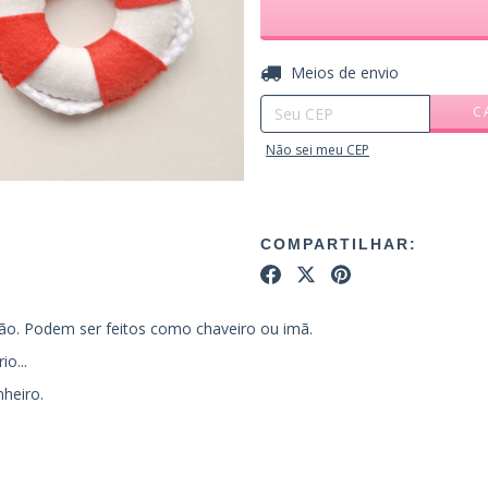
Entregas para o CEP:
Meios de envio
C
Não sei meu CEP
COMPARTILHAR:
ão. Podem ser feitos como chaveiro ou imã.
o...
heiro.