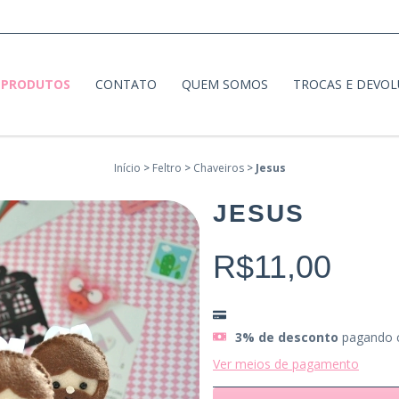
PRODUTOS
CONTATO
QUEM SOMOS
TROCAS E DEVO
Início
>
Feltro
>
Chaveiros
>
Jesus
JESUS
R$11,00
3% de desconto
pagando 
Ver meios de pagamento